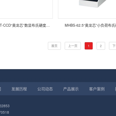
MHBS-3000AT-CCD“奥龙芯”数显布氏硬度计（配软件）
MHBS-62.5“奥龙芯”小负荷布
首页
上一页
1
2
下
们
发展历程
公司动态
产品展示
客户案例
2853
518